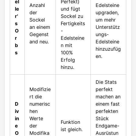
el
Perfekt)
Anzahl
Edelsteine
le
und fügt
der
upgraden,
r'
Sockel zu
Sockel
um mehr
s
Fertigkeits
an einem
Unterstütz
O
-
Gegenst
ungs-
r
Edelsteine
and neu.
Edelsteine
b
n mit
hinzuzufüg
s
100%
en.
Erfolg
hinzu.
Die Stats
Modifizie
perfekt
rt die
machen an
D
numerisc
einem fast
iv
hen
perfekten
in
Werte
Stück
Funktion
e
der
Endgame-
ist gleich.
O
Modifika
Ausrüstun