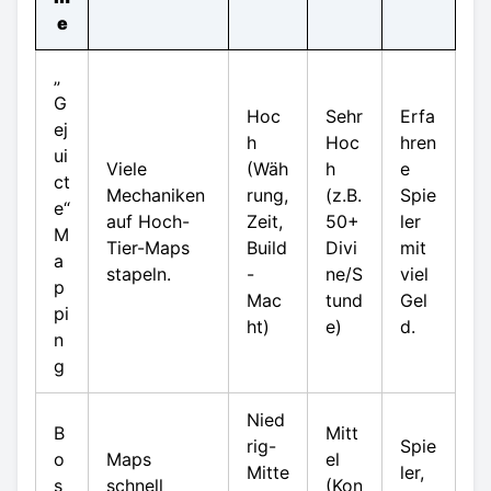
e
„
G
Hoc
Sehr
Erfa
ej
h
Hoc
hren
ui
Viele
(Wäh
h
e
ct
Mechaniken
rung,
(z.B.
Spie
e“
auf Hoch-
Zeit,
50+
ler
M
Tier-Maps
Build
Divi
mit
a
stapeln.
-
ne/S
viel
p
Mac
tund
Gel
pi
ht)
e)
d.
n
g
Nied
B
Mitt
rig-
Spie
o
Maps
el
Mitte
ler,
s
schnell
(Kon