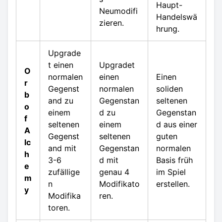
Haupt-
Neumodifi
Handelswä
zieren.
hrung.
Upgrade
t einen
Upgradet
O
normalen
einen
Einen
r
Gegenst
normalen
soliden
b
and zu
Gegenstan
seltenen
o
einem
d zu
Gegenstan
f
seltenen
einem
d aus einer
A
Gegenst
seltenen
guten
lc
and mit
Gegenstan
normalen
h
3-6
d mit
Basis früh
e
zufällige
genau 4
im Spiel
m
n
Modifikato
erstellen.
y
Modifika
ren.
toren.