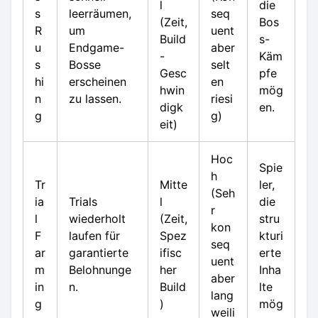
l
die
s
leerräumen,
seq
(Zeit,
Bos
R
um
uent
Build
s-
u
Endgame-
aber
-
Käm
s
Bosse
selt
Gesc
pfe
hi
erscheinen
en
hwin
mög
n
zu lassen.
riesi
digk
en.
g
g)
eit)
Hoc
Spie
h
Tr
Mitte
ler,
(Seh
ia
Trials
l
die
r
l
wiederholt
(Zeit,
stru
kon
F
laufen für
Spez
kturi
seq
ar
garantierte
ifisc
erte
uent
m
Belohnunge
her
Inha
aber
in
n.
Build
lte
lang
g
)
mög
weili