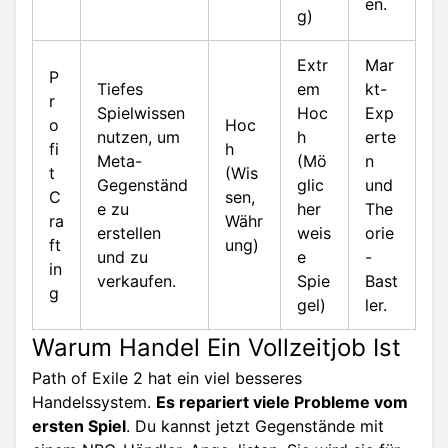
en.
g)
Extr
Mar
P
Tiefes
em
kt-
r
Spielwissen
Hoc
Exp
o
Hoc
nutzen, um
h
erte
fi
h
Meta-
(Mö
n
t
(Wis
Gegenständ
glic
und
C
sen,
e zu
her
The
ra
Währ
erstellen
weis
orie
ft
ung)
und zu
e
-
in
verkaufen.
Spie
Bast
g
gel)
ler.
Warum Handel Ein Vollzeitjob Ist
Path of Exile 2
hat ein viel besseres
Handelssystem.
Es repariert viele Probleme vom
ersten Spiel
. Du kannst jetzt Gegenstände mit