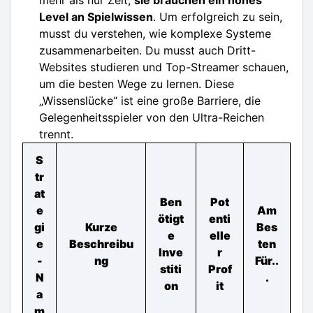
mehr als nur Zeit;
sie brauchen ein hohes
Level an Spielwissen
. Um erfolgreich zu sein,
musst du verstehen, wie komplexe Systeme
zusammenarbeiten. Du musst auch Dritt-
Websites studieren und Top-Streamer schauen,
um die besten Wege zu lernen. Diese
„Wissenslücke“ ist eine große Barriere, die
Gelegenheitsspieler von den Ultra-Reichen
trennt.
S
tr
at
Ben
Pot
e
Am
ötigt
enti
gi
Kurze
Bes
e
elle
e
Beschreibu
ten
Inve
r
-
ng
Für..
stiti
Prof
N
.
on
it
a
m