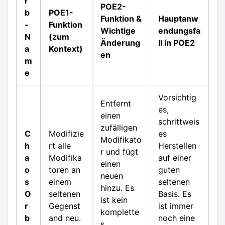
r
POE2-
b
POE1-
Funktion &
Hauptanw
-
Funktion
Wichtige
endungsfa
N
(zum
Änderung
ll in POE2
a
Kontext)
en
m
e
Vorsichtig
Entfernt
es,
einen
schrittweis
zufälligen
C
Modifizie
es
Modifikato
h
rt alle
Herstellen
r und fügt
a
Modifika
auf einer
einen
o
toren an
guten
neuen
s
einem
seltenen
hinzu. Es
O
seltenen
Basis. Es
ist kein
r
Gegenst
ist immer
komplette
b
and neu.
noch eine
s