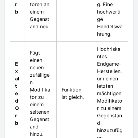
r
toren an
g. Eine
b
einem
hochwerti
Gegenst
ge
and neu.
Handelswä
hrung.
Hochriska
Fügt
ntes
einen
E
Endgame-
neuen
x
Herstellen,
zufällige
al
um einen
n
t
letzten
Modifika
Funktion
e
mächtigen
tor zu
ist gleich.
d
Modifikato
einem
O
r zu einem
seltenen
r
Gegenstan
Gegenst
b
d
and
hinzuzufüg
hinzu.
en.