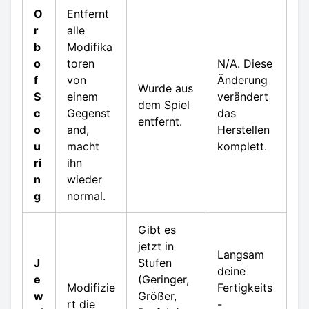
O
Entfernt
r
alle
b
Modifika
o
toren
N/A. Diese
f
von
Änderung
Wurde aus
S
einem
verändert
dem Spiel
c
Gegenst
das
entfernt.
o
and,
Herstellen
u
macht
komplett.
ri
ihn
n
wieder
g
normal.
Gibt es
jetzt in
Langsam
J
Stufen
deine
e
(Geringer,
Modifizie
Fertigkeits
w
Größer,
rt die
-