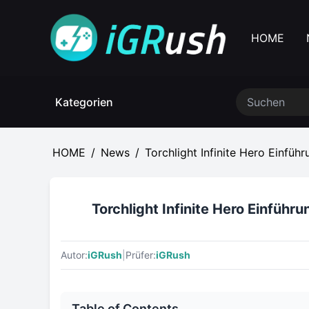
HOME
Kategorien
HOME
/
News
/
Torchlight Infinite Hero Einfü
Torchlight Infinite Hero Einführ
Autor:
iGRush
|
Prüfer:
iGRush
Table of Contents