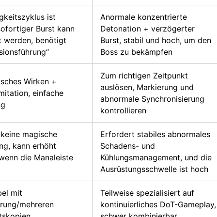
gkeitszyklus ist
Anormale konzentrierte
sofortiger Burst kann
Detonation + verzögerter
t werden, benötigt
Burst, stabil und hoch, um den
usionsführung“
Boss zu bekämpfen
Zum richtigen Zeitpunkt
sches Wirken +
auslösen, Markierung und
imitation, einfache
abnormale Synchronisierung
ng
kontrollieren
 keine magische
Erfordert stabiles abnormales
ng, kann erhöht
Schadens- und
wenn die Manaleiste
Kühlungsmanagement, und die
Ausrüstungsschwelle ist hoch
el mit
Teilweise spezialisiert auf
rung/mehreren
kontinuierliches DoT-Gameplay,
itskopien
schwer kombinierbar