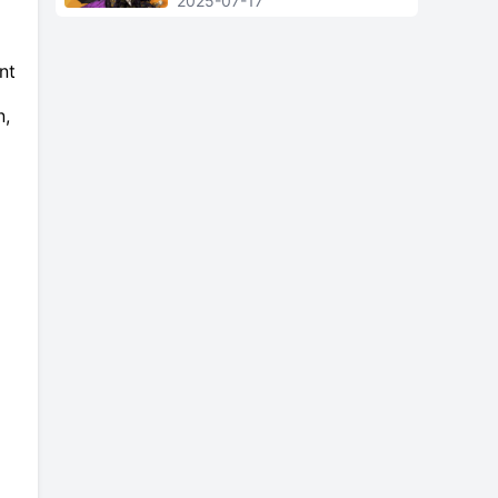
2025-07-17
nt
n,