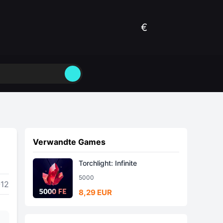
€
Verwandte Games
Torchlight: Infinite
5000
-12
8,29 EUR