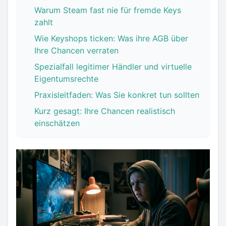
Warum Steam fast nie für fremde Keys
zahlt
Wie Keyshops ticken: Was ihre AGB über
Ihre Chancen verraten
Spezialfall legitimer Händler und virtuelle
Eigentumsrechte
Praxisleitfaden: Was Sie konkret tun sollten
Kurz gesagt: Ihre Chancen realistisch
einschätzen